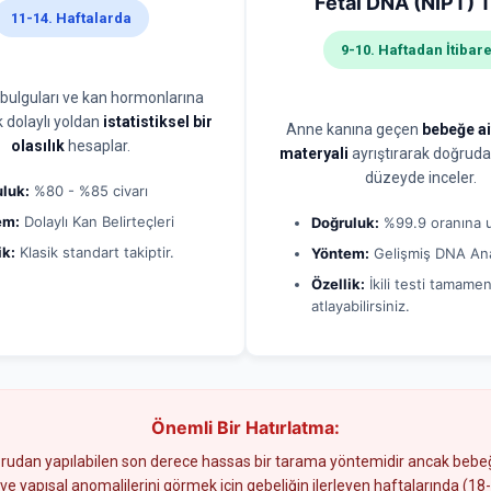
Fetal DNA (NIPT) T
11-14. Haftalarda
9-10. Haftadan İtibar
 bulguları ve kan hormonlarına
 dolaylı yoldan
istatistiksel bir
Anne kanına geçen
bebeğe ai
olasılık
hesaplar.
materyali
ayrıştırarak doğruda
düzeyde inceler.
luk:
%80 - %85 civarı
em:
Dolaylı Kan Belirteçleri
Doğruluk:
%99.9 oranına u
ik:
Klasik standart takiptir.
Yöntem:
Gelişmiş DNA Ana
Özellik:
İkili testi tamame
atlayabilirsiniz.
Önemli Bir Hatırlatma:
rudan yapılabilen son derece hassas bir tarama yöntemidir ancak bebe
 ve yapısal anomalilerini görmek için gebeliğin ilerleyen haftalarında (18