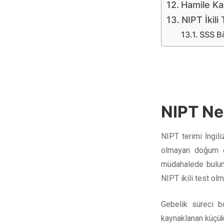
Hamile Kad
NIPT İkil
SSS B
NIPT Ne
NIPT terimi İngili
olmayan doğum ö
müdahalede bulunm
NIPT ikili test ol
Gebelik süreci b
kaynaklanan küçük 