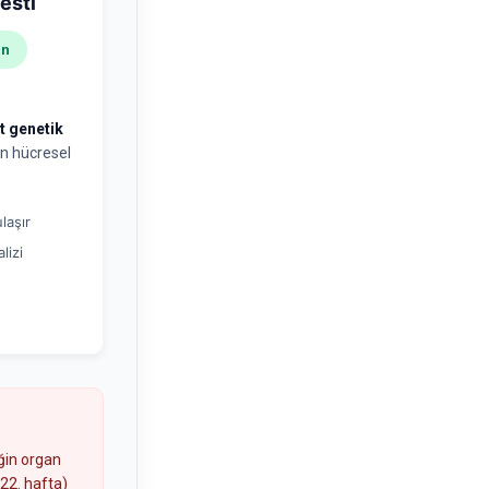
esti
en
t genetik
n hücresel
laşır
lizi
n
ğin organ
-22. hafta)