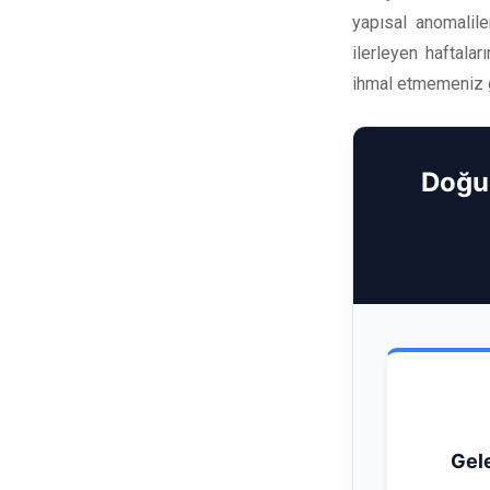
yapısal anomalile
ilerleyen haftala
ihmal etmemeniz g
Doğu
Gele