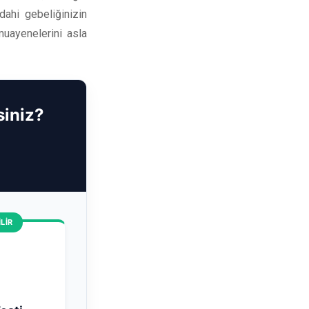
dahi gebeliğinizin
muayenelerini asla
iniz?
LİR