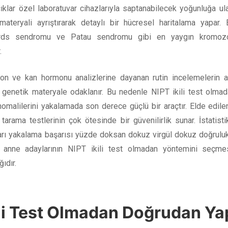
ıklar özel laboratuvar cihazlarıyla saptanabilecek yoğunluğa ul
materyali ayrıştırarak detaylı bir hücresel haritalama yapa
rds sendromu ve Patau sendromu gibi en yaygın kromozom
.
son ve kan hormonu analizlerine dayanan rutin incelemelerin 
genetik materyale odaklanır. Bu nedenle NIPT ikili test olmad
malilerini yakalamada son derece güçlü bir araçtır. Elde edil
tarama testlerinin çok ötesinde bir güvenilirlik sunar. İstatist
rı yakalama başarısı yüzde doksan dokuz virgül dokuz doğruluk 
 anne adaylarının NIPT ikili test olmadan yöntemini seçm
ıdır.
li Test Olmadan Doğrudan Yap