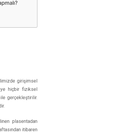
apmalı?
limizde girişimsel
 hiçbir fiziksel
 gerçekleştirilir.
ir.
linen plasentadan
ftasından itibaren