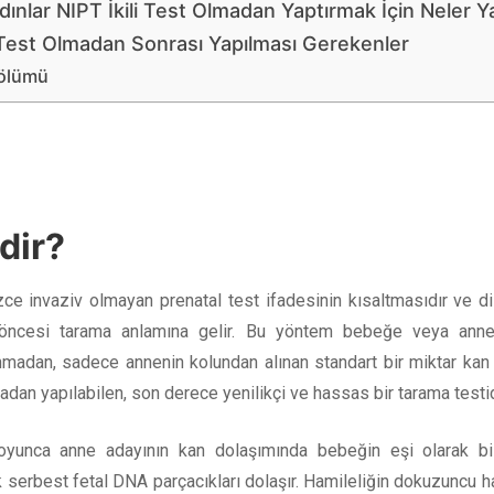
ınlar NIPT İkili Test Olmadan Yaptırmak İçin Neler Y
i Test Olmadan Sonrası Yapılması Gerekenler
ölümü
dir?
zce invaziv olmayan prenatal test ifadesinin kısaltmasıdır ve di
ncesi tarama anlamına gelir. Bu yöntem bebeğe veya anneye
adan, sadece annenin kolundan alınan standart bir miktar kan ile
madan yapılabilen, son derece yenilikçi ve hassas bir tarama testid
oyunca anne adayının kan dolaşımında bebeğin eşi olarak bi
serbest fetal DNA parçacıkları dolaşır. Hamileliğin dokuzuncu ha