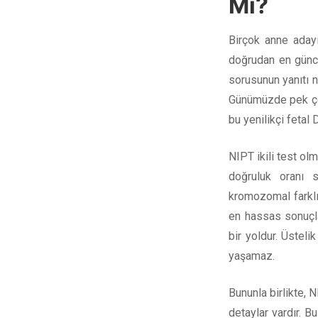
Mi?
Birçok anne aday
doğrudan en günce
sorusunun yanıtı n
Günümüzde pek ço
bu yenilikçi feta
NIPT ikili test ol
doğruluk oranı s
kromozomal farklıl
en hassas sonuçla
bir yoldur. Üsteli
yaşamaz.
Bununla birlikte,
detaylar vardır. 