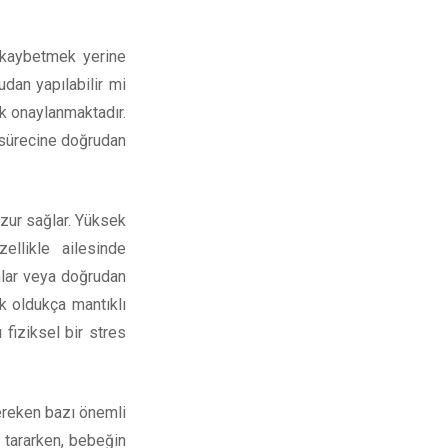
 kaybetmek yerine
dan yapılabilir mi
ak onaylanmaktadır.
sürecine doğrudan
iz
uzur sağlar. Yüksek
ellikle ailesinde
nlar veya doğrudan
k oldukça mantıklı
 fiziksel bir stres
ereken bazı önemli
 tararken, bebeğin