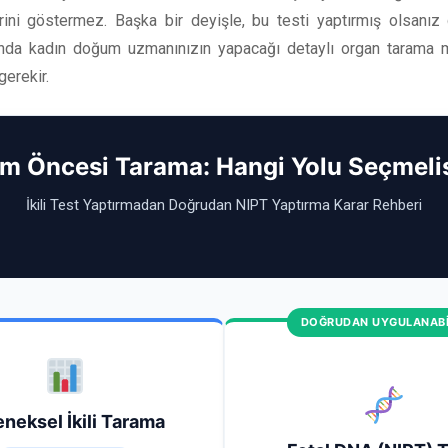
rini göstermez. Başka bir deyişle, bu testi yaptırmış olsanız 
rında kadın doğum uzmanınızın yapacağı detaylı organ tarama 
erekir.
m Öncesi Tarama: Hangi Yolu Seçmelis
İkili Test Yaptırmadan Doğrudan NIPT Yaptırma Karar Rehberi
DOĞRUDAN UYGULANABİ
0553 696 29
63
0212
296 29 63
neksel İkili Tarama