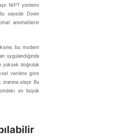
aşır. NIPT yöntemi
r. Bu sayede Down
al anomalilerin
aksine, bu modern
an uygulandığında
en yüksek doğruluk
iksel verilere göre
oranına ulaşır. Bu
esindeki en büyük
ılabilir