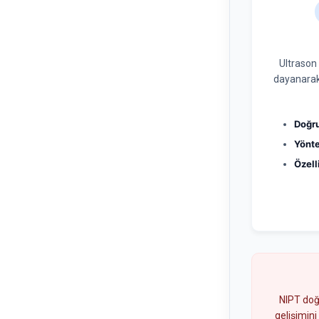
Ultrason
dayanarak
Doğru
Yönt
Özell
NIPT doğ
gelişimini