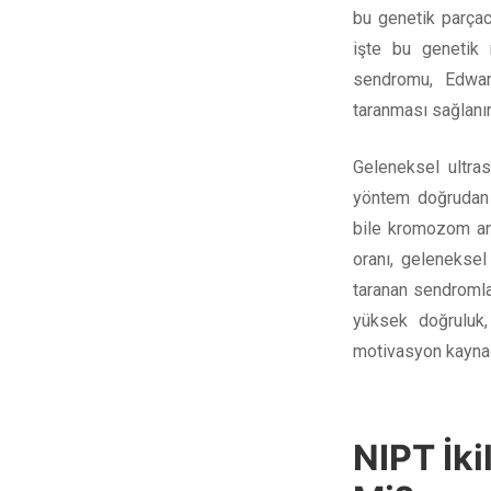
bu genetik parçac
işte bu genetik 
sendromu, Edwa
taranması sağlanır
Geleneksel ultra
yöntem doğrudan 
bile kromozom ano
oranı, geleneksel 
taranan sendromla
yüksek doğruluk,
motivasyon kaynağ
NIPT İki