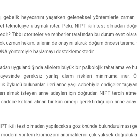
Ana Sayfa
ı, gebelik heyecanını yaşarken geleneksel yöntemlerle zaman
l teknolojiye ulaşmak ister. Peki, NIPT ikili test olmadan doğru
Kurumsal
edir? Tıbbi otoriteler ve rehberler tarafından bu durum evet olar
k uzman hekim, ailenin de onayını alarak doğum öncesi tarama 
Hizmetlerim
l DNA yöntemiyle başlamayı desteklemektedir.
madan uygulandığında ailelere büyük bir psikolojik rahatlama ve h
Testlerimiz
ayesinde gereksiz yanlış alarm riskleri minimuma iner. Öz
ık öyküsü bulunanlar, ileri anne yaşı sebebiyle endişeler taşıya
Formlar
rı almak isteyen anne adayları için doğrudan NIPT tercih etme
k sadece koldan alınan bir kan örneği gerektirdiği için anne adayı
Blog
 NIPT ikili test olmadan yapılacaksa göz önünde bulundurulması g
İletişim
Bu modern yöntem kromozom anomalilerini çok yüksek doğrulukla