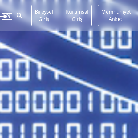
Bireysel
Kurumsal
Memnuniyet
R
EN
Giriş
Giriş
Anketi