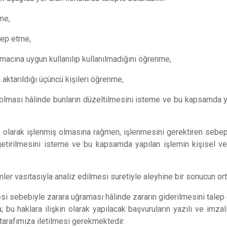
me,
alep etme,
amacına uygun kullanılıp kullanılmadığını öğrenme,
a aktarıldığı üçüncü kişileri öğrenme,
ş olması hâlinde bunların düzeltilmesini isteme ve bu kapsamda yap
 olarak işlenmiş olmasına rağmen, işlenmesini gerektiren sebeple
tirilmesini isteme ve bu kapsamda yapılan işlemin kişisel verile
0553 696 29
mler vasıtasıyla analiz edilmesi suretiyle aleyhine bir sonucun or
63
0212
296 29 63
mesi sebebiyle zarara uğraması hâlinde zararın giderilmesini talep
; bu haklara ilişkin olarak yapılacak başvuruların yazılı ve imza
 tarafımıza iletilmesi gerekmektedir.