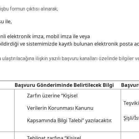
şbu formun çıktısı alınarak;
 ile,
enli elektronik imza, mobil imza ile veya
ldirdiği ve sistemimizde kayıtlı bulunan elektronik posta a
ulaştırılacağına ilişkin yazılı başvuru kanalları özelinde bilgiler v
Başvuru Gönderiminde Belirtilecek Bilgi
Başvur
Zarfın üzerine “Kişisel
Teşvik
Verilerin Korunması Kanunu
Şişli/İ
Kapsamında Bilgi Talebi” yazılacaktır.
Tebligat zarfına “Kişisel